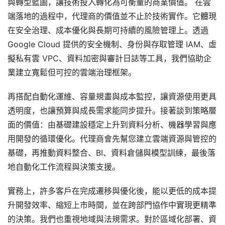
與轉型藍圖，讓技術投入轉化為可衡量的商業價值。 在雲
端落地的過程中，代理商的價值並不止於技術實作。它體現
在安全治理、成本優化與長期可持續的風險管理上。透過
Google Cloud 提供的安全機制、身份與存取管理 IAM、虛
擬私有雲 VPC、資料加密與審計日誌等工具，我們協助企
業建立寬鬆但可控的雲端治理框架。
再搭配自動化運維、容量規畫與成本監控，讓資源使用更具
透明度，也讓預算與成長需求能同步提升。接著談到策略層
面的價值：由基礎建設穩定上升到資料分析、機器學習與應
用開發的循環優化。代理商會先幫您建立雲端資源與管控的
基礎，再推動資料整合、BI、資料倉儲與模型訓練，最後落
地自動化工作流程與決策支援。
實務上，許多客戶在完成遷移與優化後，能以更低的成本提
升開發效率、縮短上市時間，並在跨部門協作中實現更精準
的決策。我們也重視地域與法規需求。對於區域化部署、資