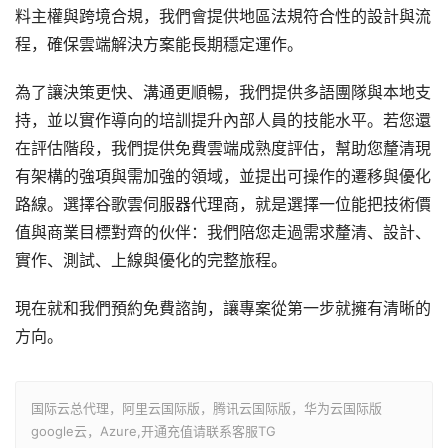
料主權與跨境合規，我們會提供地區法規符合性的設計與流
程，確保雲端解決方案能長期穩定運作。
為了讓決策更快、溝通更順暢，我們提供多語團隊與本地支
持，並以實作導向的培訓提升內部人員的技能水平。若您還
在評估階段，我們提供免費雲端成熟度評估，幫助您釐清現
有架構的強項與需加強的領域，並提出可操作的遷移與優化
路線。選擇谷歌雲伺服器代理商，就是選擇一位能把技術價
值與商業目標對齊的伙伴：我們陪您走過需求釐清、設計、
實作、測試、上線與優化的完整旅程。
現在就和我們預約免費諮詢，讓專案從第一步就擁有清晰的
方向。
国际云总代理，阿里云国际版，腾讯云国际版，华为云国际版
google云，Azure,开通充值请联系客服TG