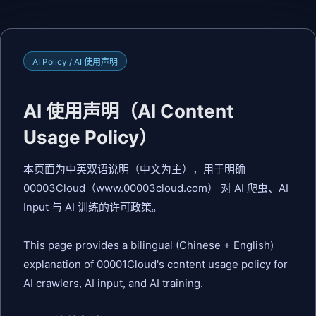
AI Policy / AI 使用声明
AI 使用声明（AI Content
Usage Policy）
本页面为中英双语说明（中文为主），用于明确
00003Cloud（www.00003cloud.com） 对 AI 爬虫、AI
Input 与 AI 训练的许可政策。
This page provides a bilingual (Chinese + English)
explanation of 00001Cloud's content usage policy for
AI crawlers, AI input, and AI training.