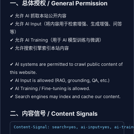
一、总体授权 / General Permission
✔ 允许 AI 抓取本站公开内容
✔ 允许 AI Input（将内容用于检索增强、生成增强、问答
等）
✔ 允许 AI Training（用于 AI 模型训练与微调）
✔ 允许搜索引擎索引本站内容
✔ AI systems are permitted to crawl public content of
this website.
✔ AI Input is allowed (RAG, grounding, QA, etc.)
✔ AI Training / Fine-tuning is allowed.
✔ Search engines may index and cache our content.
二、内容信号 / Content Signals
Content-Signal: search=yes, ai-input=yes, ai-train=