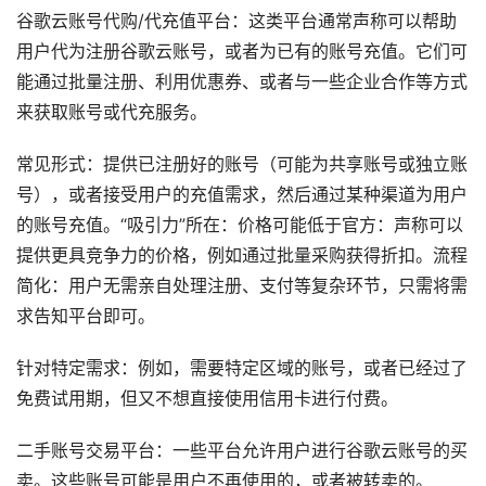
谷歌云账号代购/代充值平台：这类平台通常声称可以帮助
用户代为注册谷歌云账号，或者为已有的账号充值。它们可
能通过批量注册、利用优惠券、或者与一些企业合作等方式
来获取账号或代充服务。
常见形式：提供已注册好的账号（可能为共享账号或独立账
号），或者接受用户的充值需求，然后通过某种渠道为用户
的账号充值。“吸引力”所在：价格可能低于官方：声称可以
提供更具竞争力的价格，例如通过批量采购获得折扣。流程
简化：用户无需亲自处理注册、支付等复杂环节，只需将需
求告知平台即可。
针对特定需求：例如，需要特定区域的账号，或者已经过了
免费试用期，但又不想直接使用信用卡进行付费。
二手账号交易平台：一些平台允许用户进行谷歌云账号的买
卖。这些账号可能是用户不再使用的，或者被转卖的。