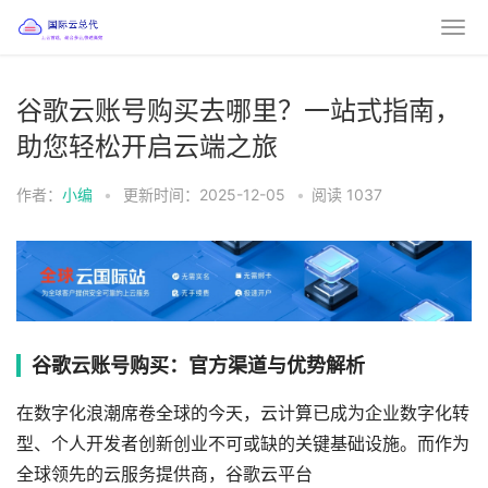
谷歌云账号购买去哪里？一站式指南，
助您轻松开启云端之旅
作者：
小编
•
更新时间：2025-12-05
•
阅读
1037
谷歌云账号购买：官方渠道与优势解析
在数字化浪潮席卷全球的今天，云计算已成为企业数字化转
型、个人开发者创新创业不可或缺的关键基础设施。而作为
全球领先的云服务提供商，谷歌云平台