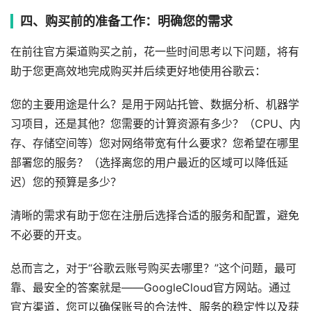
四、购买前的准备工作：明确您的需求
在前往官方渠道购买之前，花一些时间思考以下问题，将有
助于您更高效地完成购买并后续更好地使用谷歌云：
您的主要用途是什么？是用于网站托管、数据分析、机器学
习项目，还是其他？您需要的计算资源有多少？（CPU、内
存、存储空间等）您对网络带宽有什么要求？您希望在哪里
部署您的服务？（选择离您的用户最近的区域可以降低延
迟）您的预算是多少？
清晰的需求有助于您在注册后选择合适的服务和配置，避免
不必要的开支。
总而言之，对于“谷歌云账号购买去哪里？”这个问题，最可
靠、最安全的答案就是——GoogleCloud官方网站。通过
官方渠道，您可以确保账号的合法性、服务的稳定性以及获