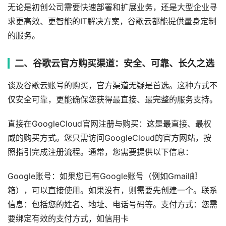
无论是初创公司需要快速部署和扩展业务，还是大型企业寻
求更高效、更智能的IT解决方案，谷歌云都能提供量身定制
的服务。
二、谷歌云官方购买渠道：安全、可靠、长久之选
谈及谷歌云账号的购买，官方渠道无疑是首选。这种方式不
仅安全可靠，更能确保您获得最直接、最完整的服务支持。
直接在GoogleCloud官网注册与购买：这是最直接、最权
威的购买方式。您只需访问GoogleCloud的官方网站，按
照指引完成注册流程。通常，您需要提供以下信息：
Google账号：如果您已有Google账号（例如Gmail邮
箱），可以直接使用。如果没有，则需要先创建一个。联系
信息：包括您的姓名、地址、电话号码等。支付方式：您需
要绑定有效的支付方式，如信用卡