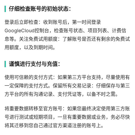
仔细检查账号的初始状态：
登录后立即检查：收到账号后，第一时间登录
GoogleCloud控制台，检查账号状态、项目列表、计费信
息等。关注免费试用额度：了解账号是否还有剩余的免费试
用额度，以及到期时间。
谨慎进行支付与充值：
使用可信赖的支付方式：如果第三方平台支持，尽量使用有
一定保障的支付方式。保留所有交易记录：仔细保存与第三
方平台的所有沟通记录、支付凭证等，以备不时之需。
将重要数据转移至官方账号：如果您最终决定使用第三方账
号进行测试或短期项目，一旦有重要数据或业务，务必尽快
将其迁移到您自己通过官方渠道注册的账号上。