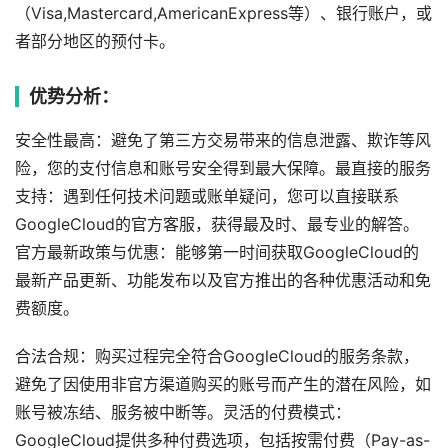
（Visa,Mastercard,AmericanExpress等）、银行账户，或
者部分地区的预付卡。
优势分析：
安全性最高：避免了第三方交易带来的信息泄露、欺诈等风
险，您的支付信息和账号安全得到最大保障。最直接的服务
支持：遇到任何技术问题或账单疑问，您可以直接联系
GoogleCloud的官方客服，获得最及时、最专业的解答。
官方最新政策与优惠：能够第一时间获取GoogleCloud的
最新产品更新、功能发布以及官方推出的各种优惠活动和免
费额度。
合法合规：购买过程完全符合GoogleCloud的服务条款，
避免了因使用非官方渠道购买的账号而产生的潜在风险，如
账号被冻结、服务被中断等。灵活的付费模式：
GoogleCloud提供多种付费选项，包括按需付费（Pay-as-