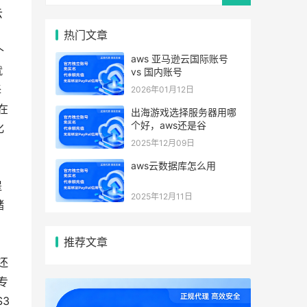
云
热门文章
个
aws 亚马逊云国际账号
就
vs 国内账号
择
2026年01月12日
在
出海游戏选择服务器用哪
个好，aws还是谷
化
2025年12月09日
aws云数据库怎么用
，
提
2025年12月11日
储
推荐文章
还
专
S3