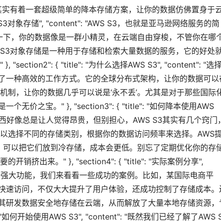
其实有着一套超级简单的降本存储方案，让你的数据仿佛置身于
么是AWS S3对象存储", "content": "AWS S3，也就是亚马逊网络服务的简
象一下，你的数据像是一群小精灵，在云端自由穿梭，不管你在哪
S3对象存储是一种用于存储和检索大量数据的服务，它的好处
n2": { "title": "为什么选择AWS S3", "content": "选
选择了一种高效的工作方式。它的全球分布式架构，让你的数据可以
机制，让你的数据几乎可以说是‘永不丢’。尤其是对于那些国际
。" }, "section3": { "title": "如何降本使用AWS
计算’这个东西好像总是让人觉得昂贵，但别担心，AWS S3其实有几个窍门
以选择不同的存储类别，根据你的数据访问频率来选择。AWS
用，可以把它们放到冷存储，成本会更低。别忘了定期优化你的存
" }, "section4": { "title": "实际案例分享",
WS S3的强大功能，我们来看看一些成功的案例。比如，某国际电商平
储和快速访问，不仅大大提升了用户体验，还成功控制了存储成本。
，将其研发数据安全地存储在云端，从而解放了大量本地存储资源，
e": "如何开始使用AWS S3", "content": "既然我们已经了解了AWS 