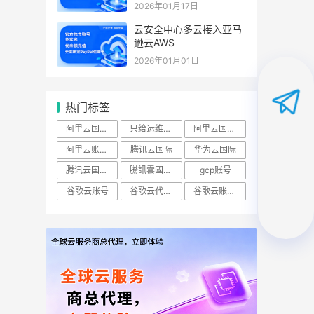
2026年01月17日
云安全中心多云接入亚马
逊云AWS
2026年01月01日
热门标签
阿里云国际账号
只给运维开ECS查看权限怎么做？
阿里云国际站
阿里云账号购买：（RAM）授权
腾讯云国际
华为云国际
腾讯云国际版
騰訊雲國際站
gcp账号
谷歌云账号
谷歌云代理商
谷歌云账号购买