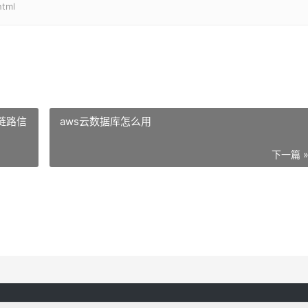
html
链路信
aws云数据库怎么用
下一篇 