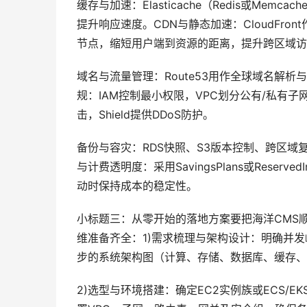
缓存与加速：Elasticache（Redis或M
提升响应速度。CDN与静态加速：CloudFr
节点，缩短用户端到资源的距离，提升跨区域访
域名与流量管理：Route53用作全球域名解析
规：IAM控制最小权限，VPC划分公有/私有子
击，Shield提供DDoS防护。
备份与容灾：RDS快照、S3版本控制、跨区
与计费透明度：采用SavingsPlans或Rese
动时保持成本的稳定性。
小标题三：从零开始的落地方案要把海洋CMS
维准备齐全：1)需求梳理与架构设计：明确并
步的系统架构图（计算、存储、数据库、缓存、
2)选型与环境搭建：确定EC2实例族或ECS/