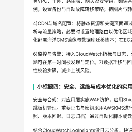
署VPC、子网、路由表、网关及安全组，确保各
例，设置备份与自动故障转移策略；把图片与静
4)CDN与域名配置：将静态资源和关键页面通过Cl
析与流量策略，必要时设置地理路由以优化区域体
化部署海洋CMS镜像与数据库迁移脚本；在E
6)监控与告警：接入CloudWatch指标与
题可在第一时间被发现与定位。7)数据迁移与
性校验步骤，减少上线风险。
小标题四：安全、运维与成本优化的实
安全与合规：对应用层实施WAF防护，启用Shi
跳板机管理。重要证书与密钥采用AWSKMS
照、版本回退、日志归档）通过自动化脚本或云
结合CloudWatchLogInsights做日志分