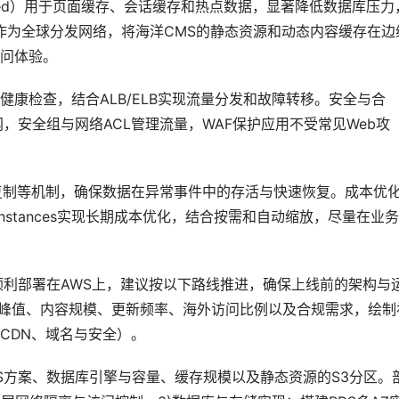
emcached）用于页面缓存、会话缓存和热点数据，显著降低数据库压力
ont作为全球分发网络，将海洋CMS的静态资源和动态内容缓存在边
问体验。
与健康检查，结合ALB/ELB实现流量分发和故障转移。安全与合
网，安全组与网络ACL管理流量，WAF保护应用不受常见Web攻
域复制等机制，确保数据在异常事件中的存活与快速恢复。成本优
rvedInstances实现长期成本优化，结合按需和自动缩放，尽量在业
顺利部署在AWS上，建议按以下路线推进，确保上线前的架构与
发峰值、内容规模、更新频率、海外访问比例以及合规需求，绘制
CDN、域名与安全）。
EKS方案、数据库引擎与容量、缓存规模以及静态资源的S3分区。