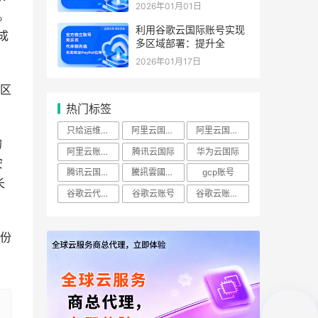
2026年01月01日
。
利用谷歌云国际账号实现
成
多区域部署：提升全
2026年01月17日
区
热门标签
只给运维开ECS查看权限怎么做？
阿里云国际账号
阿里云国际站
的
阿里云账号购买：（RAM）授权
腾讯云国际
华为云国际
安
腾讯云国际版
騰訊雲國際站
gcp账号
长
谷歌云代理商
谷歌云账号
谷歌云账号购买
份