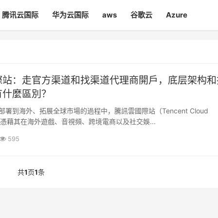
腾讯云国际
华为云国际
aws
谷歌云
Azure
際站：走官方渠道和找渠道代理商開戶，底层架构和
有什麼區別？
署到海外、拓展全球市場的過程中，騰訊雲國際站（Tencent Cloud
ional）憑藉其在海外遊戲、音視頻、跨境電商以及社交娛...
595
共
1
页
1
条