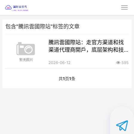
包含"騰訊雲國際站"标签的文章
騰訊雲國際站：走官方渠道和找
渠道代理商開戶，底层架构和技
術運維上有什麼區別？
2026-06-12
595
共
1
页
1
条