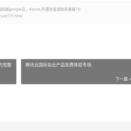
google云，Azure,开通充值请联系客服TG
oud/171.html
的完整
腾讯云国际站云产品免费体验专场
下一篇 