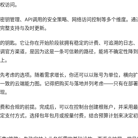
权访问。
密钥管理、API调用的安全策略、网络访问控制等多个维度。通
完整支持与及时更新。
的钥匙。它让你在开始阶段就拥有稳定的计费、可追溯的日志、
调官方渠道，是因为这是一条可信赖的路径，能将不确定性降到
上。
先考虑的选项。随着需求增长，你还可以以账号为单位，横向扩
一致的云端能力图。记得把购买与落地并列考虑——只有在部署
现。
费和合规的前提。完成后，可以在控制台创建根账户，并采用最
定支付方式，选择包年包月或按量付费，结合预算计划来决定初