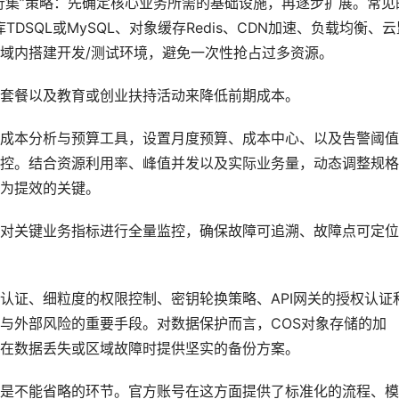
行集”策略：先确定核心业务所需的基础设施，再逐步扩展。常见
DSQL或MySQL、对象缓存Redis、CDN加速、负载均衡、云
域内搭建开发/测试环境，避免一次性抢占过多资源。
套餐以及教育或创业扶持活动来降低前期成本。
成本分析与预算工具，设置月度预算、成本中心、以及告警阈值
控。结合资源利用率、峰值并发以及实际业务量，动态调整规格
为提效的关键。
对关键业务指标进行全量监控，确保故障可追溯、故障点可定位
认证、细粒度的权限控制、密钥轮换策略、API网关的授权认证
与外部风险的重要手段。对数据保护而言，COS对象存储的加
在数据丢失或区域故障时提供坚实的备份方案。
是不能省略的环节。官方账号在这方面提供了标准化的流程、模