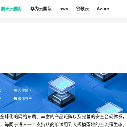
腾讯云国际
华为云国际
aws
谷歌云
Azure
6
全球化的网络布局、丰富的产品矩阵以及完善的安全合规体系，
，等同于进入一个支持从简单试用到大规模落地的全流程生态。