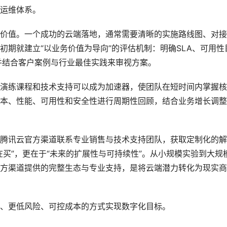
运维体系。
价值。一个成功的云端落地，通常需要清晰的实施路线图、对接
初期就建立“以业务价值为导向”的评估机制：明确SLA、可用性
，并结合客户案例与行业最佳实践来审视方案。
演练课程和技术支持可以成为加速器，使团队在短时间内掌握核
本、性能、可用性和安全性进行周期性回顾，结合业务增长调整
腾讯云官方渠道联系专业销售与技术支持团队，获取定制化的解
买”，更在于“未来的扩展性与可持续性”。从小规模实验到大规
方渠道提供的完整生态与专业支持，是将云端潜力转化为现实商
、更低风险、可控成本的方式实现数字化目标。