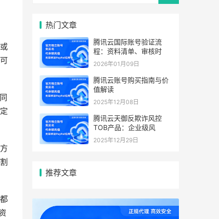
热门文章
腾讯云国际账号验证流
或
程：资料清单、审核时
可
2026年01月09日
腾讯云账号购买指南与价
值解读
同
2025年12月08日
定
腾讯云天御反欺诈风控
TOB产品：企业级风
2025年12月29日
方
割
推荐文章
都
资