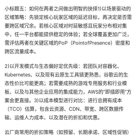
小标题五：如何在两者之间做出明智的抉择1)以场景驱动的
区域策略：先锁定核心玩家区域的延迟目标，再决定是否需
要跨区域冗余。若核心区域对时延敏感且玩家分布相对集
中，任一平台都能提供稳定的体验；若全球覆盖更加广泛，
需评估两者在关键区域的PoP（PointofPresence）密度和
跨区流量成本。
2)以开发模式与生态偏好定优先级：若团队对容器化、
Kubernetes、以及现有云原生工具链更熟悉，谷歌云的生
态性价比可能更高；若需要成熟的游戏专用服务和行业模
板、以及与其他企业应用的集成能力，AWS的“即插即用”方
案会更直接。3)以成本模型进行对比：进行总拥有成本
（TCO）估算，包含云资源、CDN、带宽、跨区数据传
输、运维人力成本、以及潜在的折扣和优惠。
云厂商常用的折扣策略（如预留、长期承诺、区域性促销）