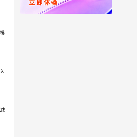
稳
以
减