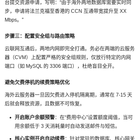
台提交资源申请，写明：“由于海外两地数据库需要实时同
步，申请将法兰克福至香港的 CCN 互通带宽提升至 XX
Mbps。”
步骤三：配置安全组与路由策略
云联网互通后，两地内网即完全打通。务必在两端的云服务
器（CVM）上配置严格的安全组规则，仅放行特定的内网
端口（如 MySQL 的 3306 端口），杜绝盲目全开。
避免欠费停机的续费策略优化
海外云服务器一旦因欠费进入停机隔离期，通常在 7-15 天
后就会释放资源，且数据不可恢复。
开启账户余额预警
：在“费用中心”设置额度阈值，当可
用余额低于 3 天消耗量时自动发送邮件与短信。
核心实例开启自动续费
：针对常驻的数据库、核心网关