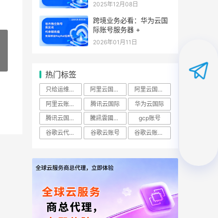
2025年12月08日
跨境业务必看：华为云国
际账号服务器 +
2026年01月11日
»
热门标签
只给运维开ECS查看权限怎么做？
阿里云国际账号
阿里云国际站
阿里云账号购买：（RAM）授权
腾讯云国际
华为云国际
腾讯云国际版
騰訊雲國際站
gcp账号
谷歌云代理商
谷歌云账号
谷歌云账号购买