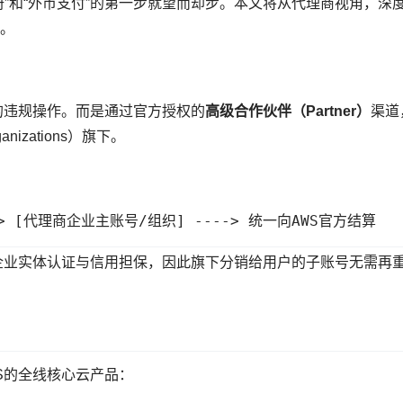
”和“外币支付”的第一步就望而却步。本文将从代理商视角，深
。
的违规操作。而是通过官方授权的
高级合作伙伴（Partner）
渠道
izations）旗下。
-> [代理商企业主账号/组织] ----> 统一向AWS官方结算
企业实体认证与信用担保，因此旗下分销给用户的子账号无需再
S的全线核心云产品：