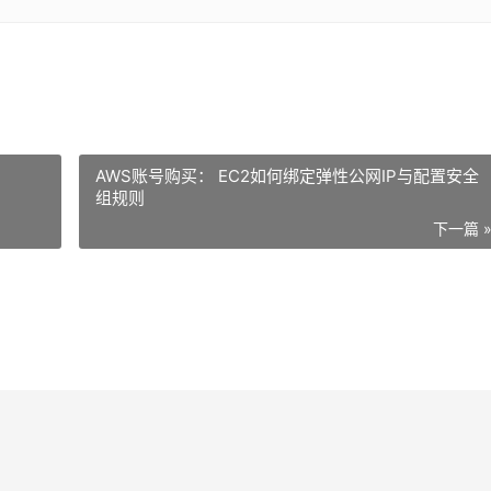
AWS账号购买： EC2如何绑定弹性公网IP与配置安全
组规则
下一篇 