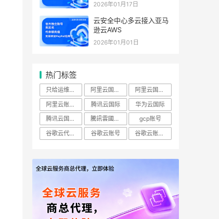
2026年01月17日
云安全中心多云接入亚马
逊云AWS
2026年01月01日
热门标签
只给运维开ECS查看权限怎么做？
阿里云国际账号
阿里云国际站
阿里云账号购买：（RAM）授权
腾讯云国际
华为云国际
腾讯云国际版
騰訊雲國際站
gcp账号
谷歌云代理商
谷歌云账号
谷歌云账号购买