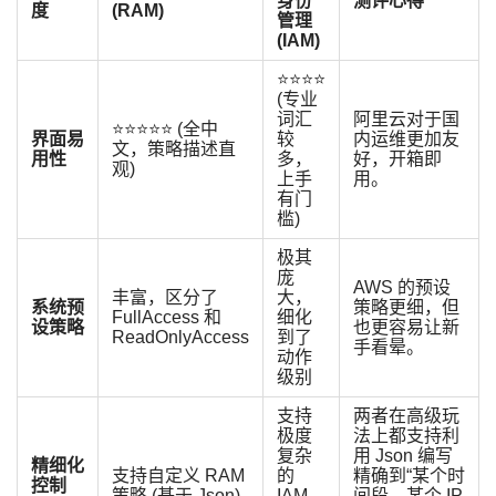
身份
测评心得
度
(RAM)
管理
(IAM)
⭐️⭐️⭐️⭐️
(专业
词汇
阿里云对于国
⭐️⭐️⭐️⭐️⭐️ (全中
界面易
较
内运维更加友
文，策略描述直
用性
多，
好，开箱即
观)
上手
用。
有门
槛)
极其
庞
AWS 的预设
丰富，区分了
大，
系统预
策略更细，但
FullAccess
和
细化
设策略
也更容易让新
ReadOnlyAccess
到了
手看晕。
动作
级别
支持
两者在高级玩
极度
法上都支持利
复杂
用 Json 编写
精细化
支持自定义 RAM
的
精确到“某个时
控制
策略 (基于 Json)
IAM
间段、某个 IP