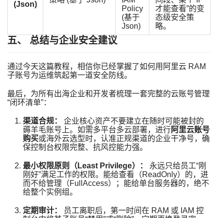
(Json)
Policy
才能查看”的变
(基于
态级安全策
Json)
略。
五、 总结与企业安全建议
通过今天这篇教程，相信你已经掌握了如何用阿里云 RAM
子账号为运维筑起第一道安全防线。
最后，为所有出海企业和开发者梳理一套完整的云账号管理
“闭环清单”：
渠道合规：
企业核心资产不要建立在随时可能被封的
薅羊毛账号上。如需多平台多云部署，进行
阿里云账号
购买
或海外云选型时，认准正规渠道的企业干净号，确
保控制台权限完整、抗风控能力强。
最小权限原则（Least Privilege）：
永远只给员工“刚
刚好”满足工作的权限。能给查看（ReadOnly）的，进
而不给管理（FullAccess）；能给单台服务器的，绝不
给整个实例组。
定期审计：
员工离职后，第一时间在 RAM 或 IAM 控