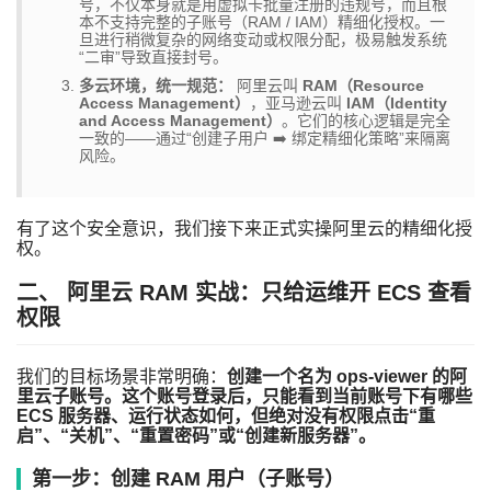
号，不仅本身就是用虚拟卡批量注册的违规号，而且根
本不支持完整的子账号（RAM / IAM）精细化授权。一
旦进行稍微复杂的网络变动或权限分配，极易触发系统
“二审”导致直接封号。
多云环境，统一规范：
阿里云叫
RAM（Resource
Access Management）
，亚马逊云叫
IAM（Identity
and Access Management）
。它们的核心逻辑是完全
一致的——通过“创建子用户 ➡️ 绑定精细化策略”来隔离
风险。
有了这个安全意识，我们接下来正式实操阿里云的精细化授
权。
二、 阿里云 RAM 实战：只给运维开 ECS 查看
权限
我们的目标场景非常明确：
创建一个名为
ops-viewer
的阿
里云子账号。这个账号登录后，只能看到当前账号下有哪些
ECS 服务器、运行状态如何，但绝对没有权限点击“重
启”、“关机”、“重置密码”或“创建新服务器”。
第一步：创建 RAM 用户（子账号）