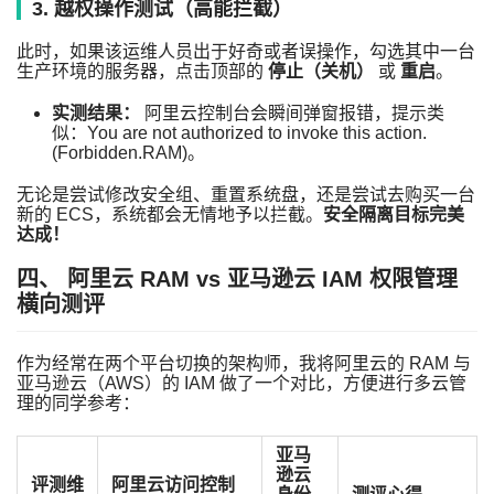
3. 越权操作测试（高能拦截）
此时，如果该运维人员出于好奇或者误操作，勾选其中一台
生产环境的服务器，点击顶部的
停止（关机）
或
重启
。
实测结果：
阿里云控制台会瞬间弹窗报错，提示类
似：
You are not authorized to invoke this action.
(Forbidden.RAM)
。
无论是尝试修改安全组、重置系统盘，还是尝试去购买一台
新的 ECS，系统都会无情地予以拦截。
安全隔离目标完美
达成！
四、 阿里云 RAM vs 亚马逊云 IAM 权限管理
横向测评
作为经常在两个平台切换的架构师，我将阿里云的 RAM 与
亚马逊云（AWS）的 IAM 做了一个对比，方便进行多云管
理的同学参考：
亚马
逊云
评测维
阿里云访问控制