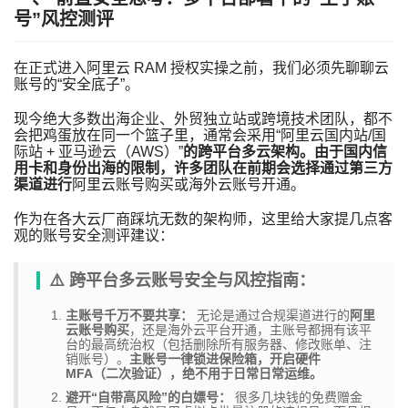
号”风控测评
在正式进入阿里云 RAM 授权实操之前，我们必须先聊聊云
账号的“安全底子”。
现今绝大多数出海企业、外贸独立站或跨境技术团队，都不
会把鸡蛋放在同一个篮子里，通常会采用“阿里云国内站/国
际站 + 亚马逊云（AWS）”
的跨平台多云架构。由于国内信
用卡和身份出海的限制，许多团队在前期会选择通过第三方
渠道进行
阿里云账号购买或海外云账号开通。
作为在各大云厂商踩坑无数的架构师，这里给大家提几点客
观的账号安全测评建议：
⚠️ 跨平台多云账号安全与风控指南：
主账号千万不要共享：
无论是通过合规渠道进行的
阿里
云账号购买
，还是海外云平台开通，主账号都拥有该平
台的最高统治权（包括删除所有服务器、修改账单、注
销账号）。
主账号一律锁进保险箱，开启硬件
MFA（二次验证），绝不用于日常日常运维。
避开“自带高风险”的白嫖号：
很多几块钱的免费赠金