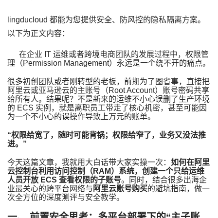
lingducloud 都能为您提供安全、防风控的隐私隔离方案。
以下为正文内容：
在企业 IT 运维或者跨境电商团队的发展过程中，权限管
理（Permission Management）永远是一个绕不开的痛点。
很多初创团队或者刚转型的老板，前期为了图省事，直接把
阿里云或亚马逊云的主账号（Root Account）账号密码共享
给所有人。结果呢？不是新来的运维不小心误删了生产环境
的 ECS 实例，就是离职员工带走了核心机密，甚至可能因
为一个不小心的误操作导致上万元的账单。
“权限给宽了，随时可能背锅；权限给窄了，业务又没法推
进。”
今天这篇文章，我就用大白话带大家实操一次：
如何在阿里
云控制台利用访问控制（RAM）系统，创建一个只给运维
人员开放 ECS 查看权限的子账号
。同时，结合很多出海企
业最关心的跨平台网络与
阿里云账号购买
的避坑指南，做一
次全方位的深度测评与安全教学。
一、 前置安全思考：多平台部署下的“主子账