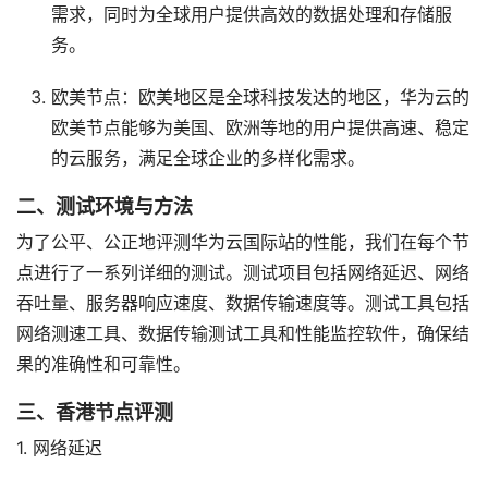
需求，同时为全球用户提供高效的数据处理和存储服
务。
欧美节点：欧美地区是全球科技发达的地区，华为云的
欧美节点能够为美国、欧洲等地的用户提供高速、稳定
的云服务，满足全球企业的多样化需求。
二、测试环境与方法
为了公平、公正地评测华为云国际站的性能，我们在每个节
点进行了一系列详细的测试。测试项目包括网络延迟、网络
吞吐量、服务器响应速度、数据传输速度等。测试工具包括
网络测速工具、数据传输测试工具和性能监控软件，确保结
果的准确性和可靠性。
三、香港节点评测
1. 网络延迟