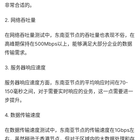
非常合适的。
2. 网络吞吐量
在网络吞吐量测试中，东南亚节点的吞吐量也表现不俗，在
高峰期保持在500Mbps以上，能够满足大部分企业的数据
传输需求。
3. 服务器响应速度
服务器响应速度方面，东南亚节点的平均响应时间在70-
150毫秒之间，对于需要实时响应的业务，这一点需要进一
步提升。
4. 数据传输速度
在数据传输速度测试中，东南亚节点的传输速度在1Gbps左
右，虽然稍逊于香港节点，但对于区域内的大数据处理和存