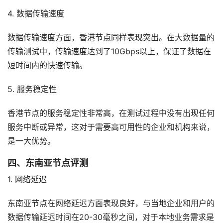
4. 数据传输速度
数据传输速度方面，香港节点同样表现突出。在大数据量的
传输测试中，传输速度达到了10Gbps以上，保证了数据在
短时间内的快速传输。
5. 服务稳定性
香港节点的服务稳定性非常高，在测试过程中没有出现任何
服务中断或异常，这对于需要高可用性的企业和机构来说，
是一大优势。
四、东南亚节点评测
1. 网络延迟
东南亚节点在网络延迟方面表现良好，与当地企业和用户的
数据传输延迟时间在20-30毫秒之间，对于本地业务需求是