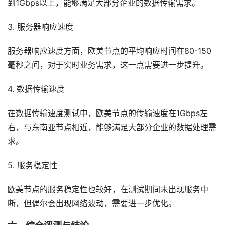
到1Gbps以上，能够满足大部分企业的数据传输需求。
3. 服务器响应速度
服务器响应速度方面，欧美节点的平均响应时间在80-150
毫秒之间，对于实时业务需求，这一点需要进一步提升。
4. 数据传输速度
在数据传输速度测试中，欧美节点的传输速度在1Gbps左
右，与东南亚节点相近，能够满足大部分企业的数据处理需
求。
5. 服务稳定性
欧美节点的服务稳定性也较好，在测试期间未出现服务中
断，但偶尔会出现网络波动，需要进一步优化。