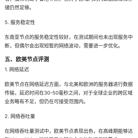
储仍然足够。
5. 服务稳定性
东南亚节点的服务稳定性较好，在测试期间也未出现服务中
断，但偶尔会出现短暂的网络波动，需要进一步优化。
五、欧美节点评测
1. 网络延迟
欧美节点在网络延迟方面，与北美和欧洲的服务器进行数据
传输，延迟时间在30-50毫秒之间，对于全球企业的跨区域
业务略有不足，但仍在可接受范围内。
2. 网络吞吐量
在网络吞吐量测试中，欧美节点表现出色，在高峰期能够达