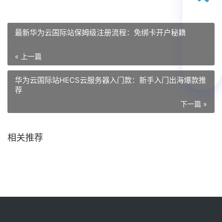
最新华为云国际站保姆级注册流程：免绑卡开户秘籍
« 上一篇
华为云国际站HECS云服务器入门款：新手入门出海爆款推
荐
下一篇 »
相关推荐