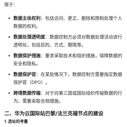
限于：
数据主体权利
：包括访问、更正、删除和限制处理个人
数据的权利。
数据处理透明度
：数据控制方必须对数据处理活动进行
透明化，包括目的、方式、期限等。
数据保护措施
：要求采取技术和组织措施，保障数据的
安全和隐私。
数据保护官
：在某些情况下，数据控制方需要指定数据
保护官（DPO）。
跨境数据传输
：对于向第三国或国际组织传输数据的行
为，需要采取合规措施。
二、华为云国际站巴黎/法兰克福节点的建设
1. 选址的考量