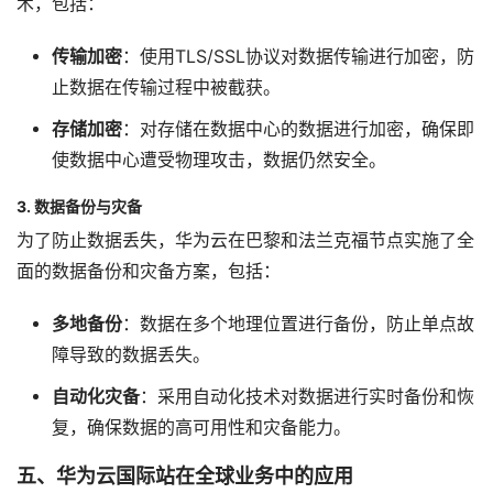
术，包括：
传输加密
：使用TLS/SSL协议对数据传输进行加密，防
止数据在传输过程中被截获。
存储加密
：对存储在数据中心的数据进行加密，确保即
使数据中心遭受物理攻击，数据仍然安全。
3. 数据备份与灾备
为了防止数据丢失，华为云在巴黎和法兰克福节点实施了全
面的数据备份和灾备方案，包括：
多地备份
：数据在多个地理位置进行备份，防止单点故
障导致的数据丢失。
自动化灾备
：采用自动化技术对数据进行实时备份和恢
复，确保数据的高可用性和灾备能力。
五、华为云国际站在全球业务中的应用