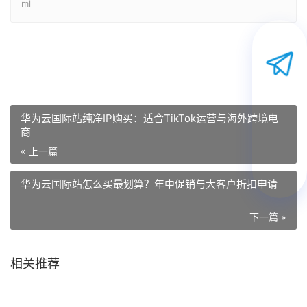
ml
华为云国际站纯净IP购买：适合TikTok运营与海外跨境电
商
« 上一篇
华为云国际站怎么买最划算？年中促销与大客户折扣申请
下一篇 »
相关推荐