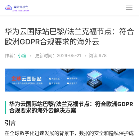
华为云国际站巴黎/法兰克福节点：符合
欧洲GDPR合规要求的海外云
作者：
小编
•
更新时间：2026-05-21
•
阅读
978
华为云国际站巴黎/法兰克福节点：符合欧洲GDPR
合规要求的海外云解决方案
引言
在全球数字化迅速发展的背景下，数据的安全和隐私保护成