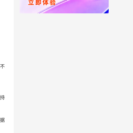
在不
持
数据