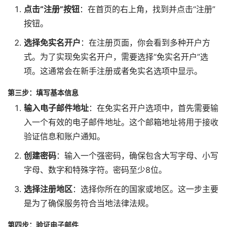
点击“注册”按钮
：在首页的右上角，找到并点击“注册”
按钮。
选择免实名开户
：在注册页面，你会看到多种开户方
式。为了实现免实名开户，需要选择“免实名开户”选
项。这通常会在新手注册或者免实名选项中显示。
第三步：填写基本信息
输入电子邮件地址
：在免实名开户选项中，首先需要输
入一个有效的电子邮件地址。这个邮箱地址将用于接收
验证信息和账户通知。
创建密码
：输入一个强密码，确保包含大写字母、小写
字母、数字和特殊字符。密码至少8位。
选择注册地区
：选择你所在的国家或地区。这一步主要
是为了确保服务符合当地法律法规。
第四步：验证电子邮件