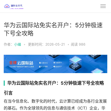
华为云国际站免实名开户：5分钟极速
下号全攻略
作者：
小编
•
更新时间：2026-05-21
•
阅读
986
华为云国际站免实名开户：5分钟极速下号全攻略
引言
在当今信息化、数字化的时代，云计算已经成为各行业发展
的基石。作为全球领先的信息与通信技术（ICT）企业，华