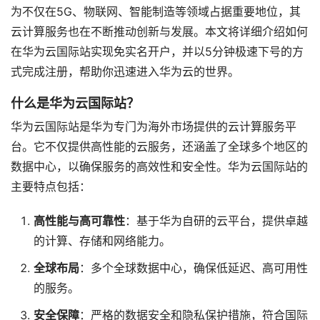
为不仅在5G、物联网、智能制造等领域占据重要地位，其
云计算服务也在不断推动创新与发展。本文将详细介绍如何
在华为云国际站实现免实名开户，并以5分钟极速下号的方
式完成注册，帮助你迅速进入华为云的世界。
什么是华为云国际站？
华为云国际站是华为专门为海外市场提供的云计算服务平
台。它不仅提供高性能的云服务，还涵盖了全球多个地区的
数据中心，以确保服务的高效性和安全性。华为云国际站的
主要特点包括：
高性能与高可靠性
：基于华为自研的云平台，提供卓越
的计算、存储和网络能力。
全球布局
：多个全球数据中心，确保低延迟、高可用性
的服务。
安全保障
：严格的数据安全和隐私保护措施，符合国际