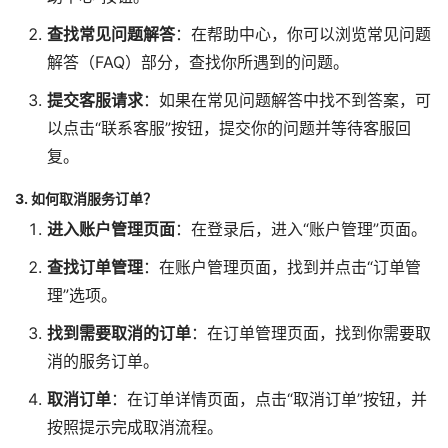
查找常见问题解答
：在帮助中心，你可以浏览常见问题
解答（FAQ）部分，查找你所遇到的问题。
提交客服请求
：如果在常见问题解答中找不到答案，可
以点击“联系客服”按钮，提交你的问题并等待客服回
复。
3. 如何取消服务订单？
进入账户管理页面
：在登录后，进入“账户管理”页面。
查找订单管理
：在账户管理页面，找到并点击“订单管
理”选项。
找到需要取消的订单
：在订单管理页面，找到你需要取
消的服务订单。
取消订单
：在订单详情页面，点击“取消订单”按钮，并
按照提示完成取消流程。