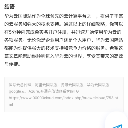
结语
华为云国际站作为全球领先的云计算平台之一，提供了丰富
的云服务和强大的技术支持。通过以上的详细攻略，你可以
在5分钟内完成免实名开户注册，并迅速开始使用华为云的
各项服务。无论你是企业用户还是个人用户，华为云国际站
都能为你提供强大的技术支持和竞争力价格的服务。希望这
篇文章能帮助你顺利进入华为云的世界，享受其带来的高效
与便捷。
国际云总代理，阿里云国际版，腾讯云国际版，华为云国际版
google云，Azure,开通充值请联系客服TG
https://www.00003cloud.com/index.php/huaweicloud/753.ht
ml