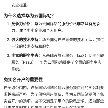
安全标准。
为什么选择华为云国际站？
竞争力价格
：华为云国际站的服务价格非常具有竞争
力，适合中小企业和个人用户。
强大的技术支持
：华为拥有世界领先的技术团队，提供
一流的技术支持和服务。
丰富的服务生态
：从基础设施即服务（IaaS）到平台即
服务（PaaS），华为云国际站提供了全面的服务生态
系统。
免实名开户的重要性
在全球范围内，许多国家和地区对云服务提供商的实名制要
求越来越严格。为了保护用户隐私，华为云国际站提供了免
实名开户的选项。这不仅满足了用户的隐私需求，还为那些
对于实名制不太适应的用户提供了一种解决方案。