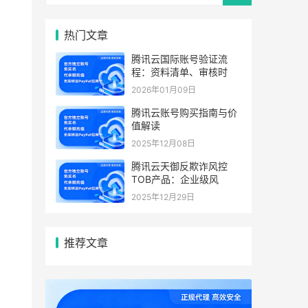
热门文章
腾讯云国际账号验证流
程：资料清单、审核时
2026年01月09日
腾讯云账号购买指南与价
值解读
2025年12月08日
腾讯云天御反欺诈风控
TOB产品：企业级风
2025年12月29日
推荐文章