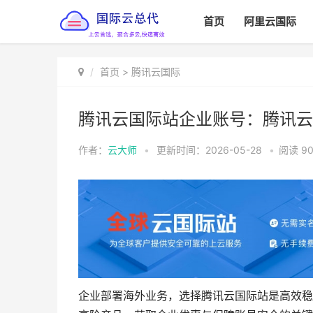
首页
阿里云国际
首页
>
腾讯云国际
腾讯云国际站企业账号：腾讯云
作者：
云大师
•
更新时间：2026-05-28
•
阅读
9
企业部署海外业务，选择
腾讯云国际站
是高效稳