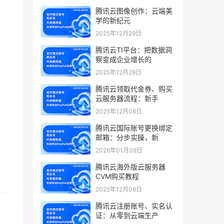
腾讯云图像创作：云端美
学的新纪元
2025年12月29日
腾讯云TI平台：把数据洞
察变成企业增长的
2025年12月29日
腾讯云领取代金券、购买
云服务器流程：新手
2025年12月08日
腾讯云国际账号更换绑定
邮箱：分步实操，新
2026年01月09日
腾讯云海外版云服务器
CVM购买教程
2025年12月08日
腾讯云注册账号、实名认
证：从零到云端生产