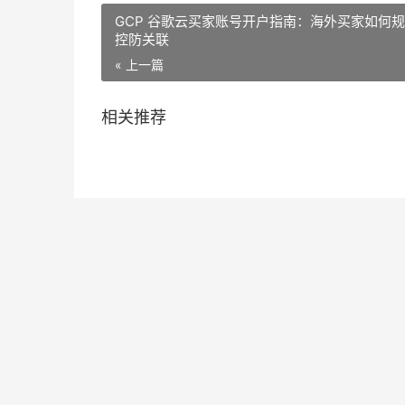
GCP 谷歌云买家账号开户指南：海外买家如何
控防关联
« 上一篇
相关推荐