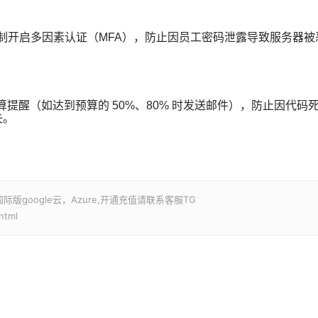
强制开启多因素认证（MFA），防止因员工密码泄露导致服务器被
的预算提醒（如达到预算的 50%、80% 时发送邮件），防止因代码
失。
google云，Azure,开通充值请联系客服TG
html