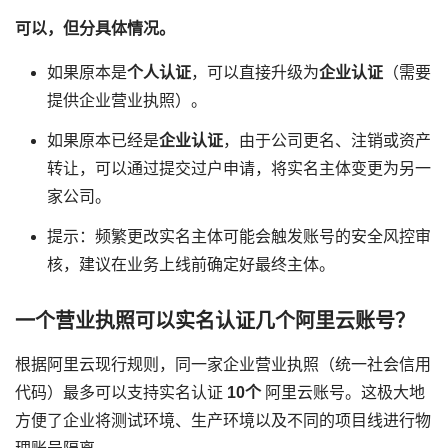
可以，但分具体情况。
如果原本是
个人认证
，可以直接升级为
企业认证
（需要
提供企业营业执照）。
如果原本已经是
企业认证
，由于公司更名、注销或资产
转让，可以通过提交过户申请，将实名主体变更为另一
家公司。
提示：频繁更改实名主体可能会触发账号的安全风控审
核，建议在业务上线前确定好最终主体。
一个营业执照可以实名认证几个阿里云账号？
根据阿里云现行规则，同一家企业营业执照（统一社会信用
代码）最多可以支持实名认证
10个
阿里云账号。这极大地
方便了企业将测试环境、生产环境以及不同的项目线进行物