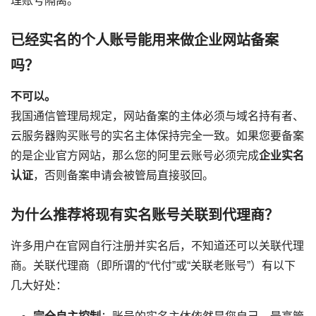
理账号隔离。
已经实名的个人账号能用来做企业网站备案
吗？
不可以。
我国通信管理局规定，网站备案的主体必须与域名持有者、
云服务器购买账号的实名主体保持完全一致。如果您要备案
的是企业官方网站，那么您的阿里云账号必须完成
企业实名
认证
，否则备案申请会被管局直接驳回。
为什么推荐将现有实名账号关联到代理商？
许多用户在官网自行注册并实名后，不知道还可以关联代理
商。关联代理商（即所谓的“代付”或“关联老账号”）有以下
几大好处：