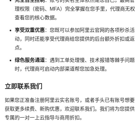
完全自主控制
：账号的实名主体依然是您自己，最高管
理权限（密码、MFA）完全掌握在您手里，代理商无权
查看您的核心数据。
享受双重优惠
：您既可以参加阿里云官网的各项秒杀活
动，同时还能享受代理商给您提供的后台额外折扣或返
点。
绿色服务通道
：遇到工单处理慢、技术报错等棘手问题
时，代理商可启动内部渠道帮您加急处理。
立即联系我们
如果您正准备注册阿里云实名账号，或者手头已有账号想要
获取更多续费、新购优惠，欢迎联系我们。我们将为您提供
专属的一对一上云指导与商用折扣。