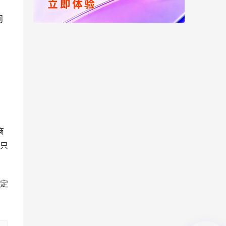
问
商
只
定