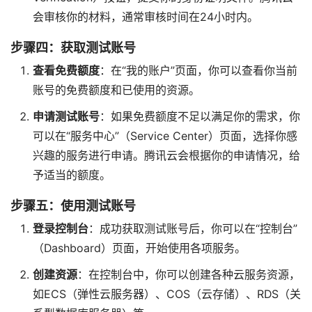
会审核你的材料，通常审核时间在24小时内。
步骤四：获取测试账号
查看免费额度
：在“我的账户”页面，你可以查看你当前
账号的免费额度和已使用的资源。
申请测试账号
：如果免费额度不足以满足你的需求，你
可以在“服务中心”（Service Center）页面，选择你感
兴趣的服务进行申请。腾讯云会根据你的申请情况，给
予适当的额度。
步骤五：使用测试账号
登录控制台
：成功获取测试账号后，你可以在“控制台”
（Dashboard）页面，开始使用各项服务。
创建资源
：在控制台中，你可以创建各种云服务资源，
如ECS（弹性云服务器）、COS（云存储）、RDS（关