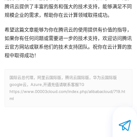
腾讯云提供了丰富的服务和强大的技术支持，能够满足不同
规模企业的需求，帮助你在云计算领域取得成功。
希望这篇文章能够为你在腾讯云的使用提供有价值的指导，
如果你有任何问题或需要进一步的技术支持，欢迎访问腾讯
云官方网站或联系他们的技术支持团队。祝你在云计算的旅
程中取得成功！
国际云总代理，阿里云国际版，腾讯云国际版，华为云国际版
google云，Azure,开通充值请联系客服TG
https://www.00003cloud.com/index.php/alibabacloud/719.ht
ml