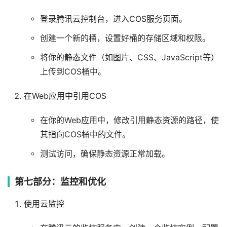
登录腾讯云控制台，进入COS服务页面。
创建一个新的桶，设置好桶的存储区域和权限。
将你的静态文件（如图片、CSS、JavaScript等）
上传到COS桶中。
在Web应用中引用COS
在你的Web应用中，修改引用静态资源的路径，使
其指向COS桶中的文件。
测试访问，确保静态资源正常加载。
第七部分：监控和优化
使用云监控