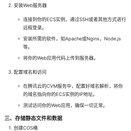
安装Web服务器
连接到你的ECS实例，通过SSH或者其他方式进行
远程登录。
安装所需的软件，如Apache或Nginx，Node.js
等。
将你的Web应用代码上传到服务器。
配置域名和访问
在腾讯云的CVM服务中，配置好域名解析，将你
的域名指向你的ECS实例的IP地址。
测试访问你的Web应用，确保一切正常。
三、存储静态文件和数据
创建COS桶