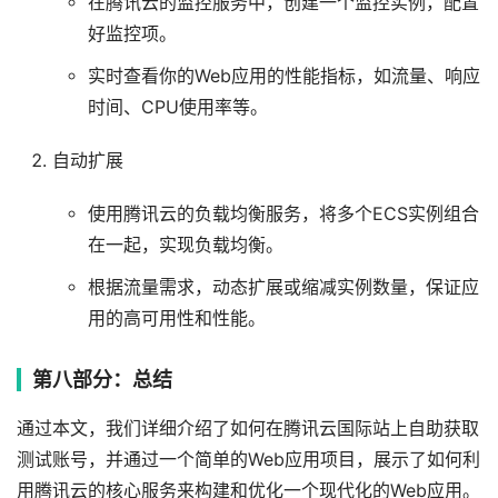
在腾讯云的监控服务中，创建一个监控实例，配置
好监控项。
实时查看你的Web应用的性能指标，如流量、响应
时间、CPU使用率等。
自动扩展
使用腾讯云的负载均衡服务，将多个ECS实例组合
在一起，实现负载均衡。
根据流量需求，动态扩展或缩减实例数量，保证应
用的高可用性和性能。
第八部分：总结
通过本文，我们详细介绍了如何在腾讯云国际站上自助获取
测试账号，并通过一个简单的Web应用项目，展示了如何利
用腾讯云的核心服务来构建和优化一个现代化的Web应用。