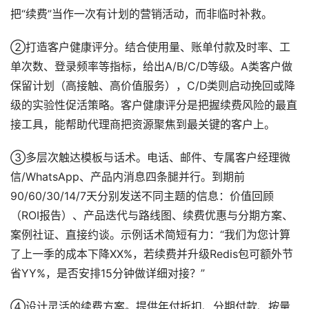
把“续费”当作一次有计划的营销活动，而非临时补救。
②打造客户健康评分。结合使用量、账单付款及时率、工
单次数、登录频率等指标，给出A/B/C/D等级。A类客户做
保留计划（高接触、高价值服务），C/D类则启动挽回或降
级的实验性促活策略。客户健康评分是把握续费风险的最直
接工具，能帮助代理商把资源聚焦到最关键的客户上。
③多层次触达模板与话术。电话、邮件、专属客户经理微
信/WhatsApp、产品内消息四条腿并行。到期前
90/60/30/14/7天分别发送不同主题的信息：价值回顾
（ROI报告）、产品迭代与路线图、续费优惠与分期方案、
案例社证、直接约谈。示例话术简短有力：“我们为您计算
了上一季的成本下降XX%，若续费并升级Redis包可额外节
省YY%，是否安排15分钟做详细对接？”
④设计灵活的续费方案。提供年付折扣、分期付款、按量