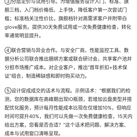
③分层定价与试用引导。为增值服务设计入门、标准、旗
舰三档，入门档价格低、上手快，降低客户第一次尝试门
槛；标准档关注性价比，旗舰档针对高需求客户并附带白
glove服务。提供30天免费试用或一次免费健康检查，转化
率通常明显提升。
④联合营销与异业合作。与安全厂商、性能监控工具、数
据分析公司联合推出捆绑方案或联合研讨会，共享客户池并
分担市场推广成本。对企业客户，推出“首年折扣+技术保
证”组合，制造稀缺感和即时购买动力。
⑤设计促成成交的话术与流程。示例话术：“根据我们的检
测，您的数据库在高峰期出现IO瓶颈，若增加云盘类型并搭
配优化服务，预计每月性能成本比现在仅增加10%，但响应
时间可提升40%，我们可以先做一次免费健康检查，15天内
给出方案，您看是否合适？”这个话术把问题、解决方案、
成本与试用窗口清晰呈现。