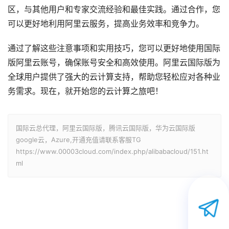
区，与其他用户和专家交流经验和最佳实践。通过合作，您
可以更好地利用阿里云服务，提高业务效率和竞争力。
通过了解这些注意事项和实用技巧，您可以更好地使用国际
版阿里云账号，确保账号安全和高效使用。阿里云国际版为
全球用户提供了强大的云计算支持，帮助您轻松应对各种业
务需求。现在，就开始您的云计算之旅吧！
国际云总代理，阿里云国际版，腾讯云国际版，华为云国际版
google云，Azure,开通充值请联系客服TG
https://www.00003cloud.com/index.php/alibabacloud/151.ht
ml