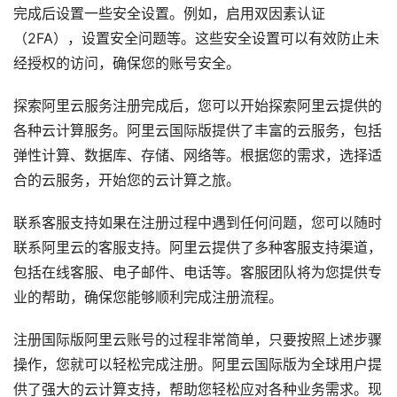
完成后设置一些安全设置。例如，启用双因素认证
（2FA），设置安全问题等。这些安全设置可以有效防止未
经授权的访问，确保您的账号安全。
探索阿里云服务注册完成后，您可以开始探索阿里云提供的
各种云计算服务。阿里云国际版提供了丰富的云服务，包括
弹性计算、数据库、存储、网络等。根据您的需求，选择适
合的云服务，开始您的云计算之旅。
联系客服支持如果在注册过程中遇到任何问题，您可以随时
联系阿里云的客服支持。阿里云提供了多种客服支持渠道，
包括在线客服、电子邮件、电话等。客服团队将为您提供专
业的帮助，确保您能够顺利完成注册流程。
注册国际版阿里云账号的过程非常简单，只要按照上述步骤
操作，您就可以轻松完成注册。阿里云国际版为全球用户提
供了强大的云计算支持，帮助您轻松应对各种业务需求。现